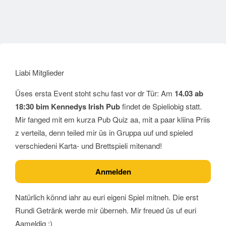
Liabi Mitglieder
Üses ersta Event stoht schu fast vor dr Tür: Am
14.03 ab
18:30 bim Kennedys Irish Pub
findet de Spieliobig statt.
Mir fanged mit em kurza Pub Quiz aa, mit a paar kliina Priis
z verteila, denn teiled mir üs in Gruppa uuf und spieled
verschiedeni Karta- und Brettspieli mitenand!
Anmelden
Natürlich könnd iahr au euri eigeni Spiel mitneh. Die erst
Rundi Getränk werde mir überneh. Mir freued üs uf euri
Aameldig :)